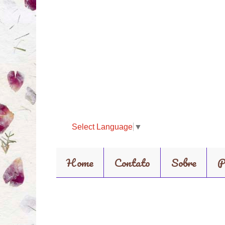
Select Language
▼
Home
Contato
Sobre
P