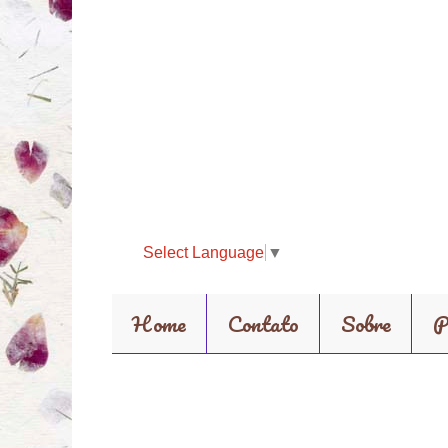
Select Language
▼
Home
Contato
Sobre
P