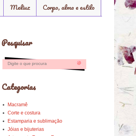
Meliuz
Corpo, alma e estilo
Pesquisar
Categorias
Macramê
Corte e costura
Estamparia e sublimação
Jóias e bijuterias